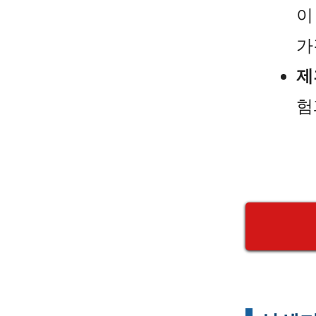
이
가
제
험