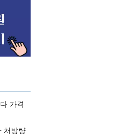
다 가격
라 처방량