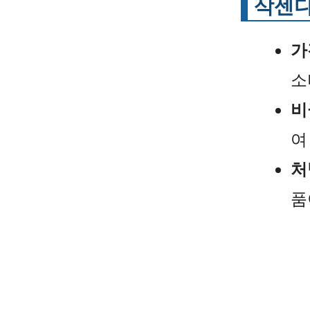
삭센다
가
소
비
여
처
품