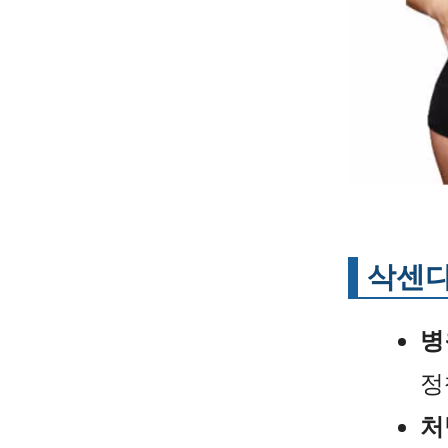
삭센다
병
정
처