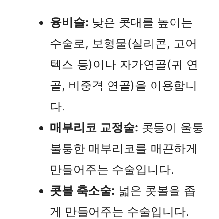
융비술:
낮은 콧대를 높이는
수술로, 보형물(실리콘, 고어
텍스 등)이나 자가연골(귀 연
골, 비중격 연골)을 이용합니
다.
매부리코 교정술:
콧등이 울퉁
불퉁한 매부리코를 매끈하게
만들어주는 수술입니다.
콧볼 축소술:
넓은 콧볼을 좁
게 만들어주는 수술입니다.