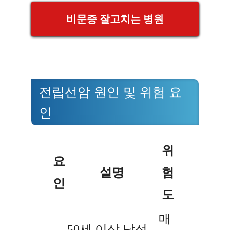
비문증 잘고치는 병원
전립선암 원인 및 위험 요
인
위
요
설명
험
인
도
매
50세 이상 남성