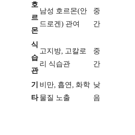
호
남성 호르몬(안
중
르
드로겐) 관여
간
몬
식
고지방, 고칼로
중
습
리 식습관
간
관
기
비만, 흡연, 화학
낮
타
물질 노출
음