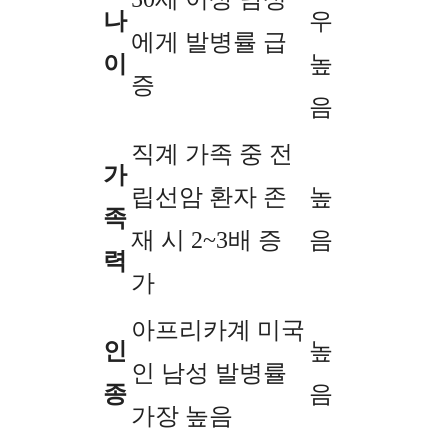
나
우
에게 발병률 급
이
높
증
음
직계 가족 중 전
가
립선암 환자 존
높
족
재 시 2~3배 증
음
력
가
아프리카계 미국
인
높
인 남성 발병률
종
음
가장 높음