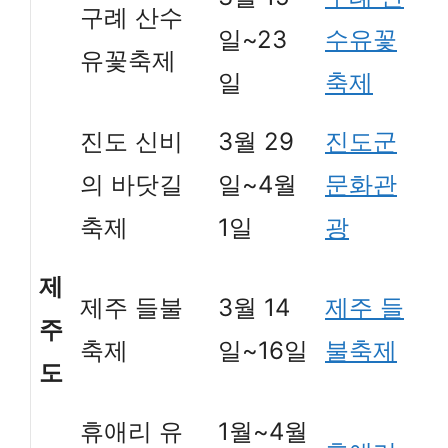
구례 산수
일~23
수유꽃
유꽃축제
일
축제
진도 신비
3월 29
진도군
의 바닷길
일~4월
문화관
축제
1일
광
제
제주 들불
3월 14
제주 들
주
축제
일~16일
불축제
도
휴애리 유
1월~4월