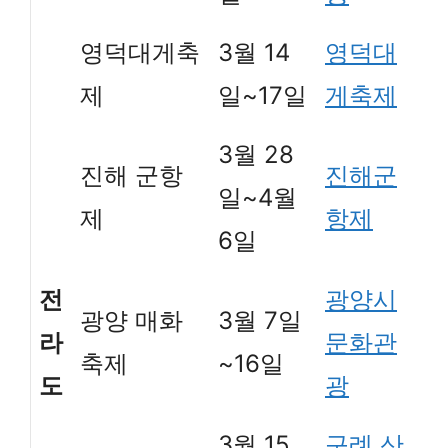
영덕대게축
3월 14
영덕대
제
일~17일
게축제
3월 28
진해 군항
진해군
일~4월
제
항제
6일
전
광양시
광양 매화
3월 7일
라
문화관
축제
~16일
도
광
3월 15
구례 산