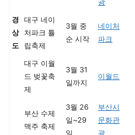
광
경
대구 네이
3월 중
네이처
상
처파크 튤
순 시작
파크
도
립축제
대구 이월
3월 31
드 벚꽃축
이월드
일까지
제
3월 26
부산시
부산 수제
일~29
문화관
맥주 축제
일
광