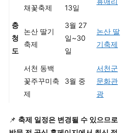
휴애리
채꽃축제
13일
충
3월 27
논산 딸기
논산 딸
청
일~30
축제
기축제
도
일
서천 동백
서천군
꽃주꾸미축
3월 중
문화관
제
광
📌
축제 일정은 변경될 수 있으므로
방문 전 공식 홈페이지에서 최신 정