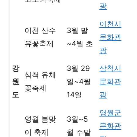
광
이천시
이천 산수
3월 말
문화관
유꽃축제
~4월 초
광
강
3월 29
삼척시
삼척 유채
원
일~4월
문화관
꽃축제
도
14일
광
영월군
영월 봄맞
3월~5
문화관
이 축제
월 주말