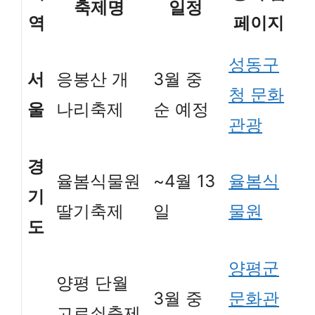
축제명
일정
역
페이지
성동구
서
응봉산 개
3월 중
청 문화
울
나리축제
순 예정
관광
경
율봄식물원
~4월 13
율봄식
기
딸기축제
일
물원
도
양평군
양평 단월
3월 중
문화관
고로쇠축제