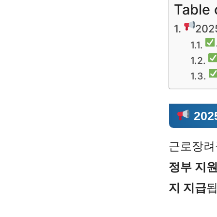
Table 
20
20
근로장
정부 지
지 지급
됩