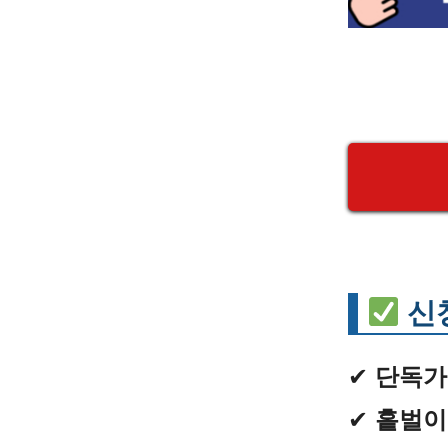
신
✔
단독가
✔
홑벌이