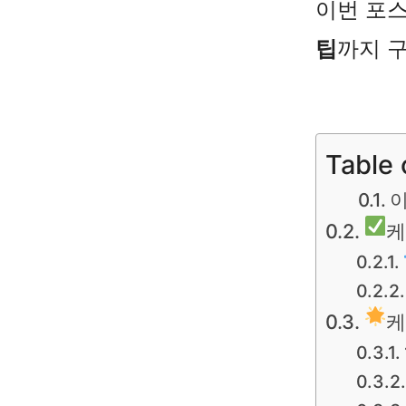
이번 포
팁
까지 
Table 
이
케
케