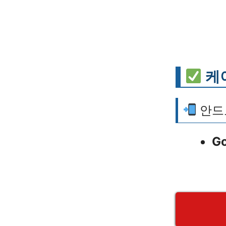
케
안드
G