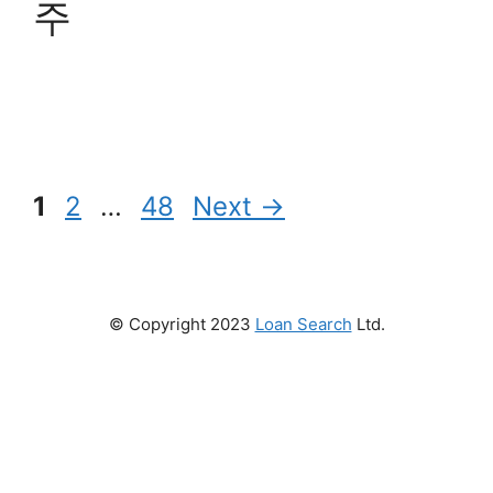
주
Page
Page
Page
1
2
…
48
Next
→
© Copyright 2023
Loan Search
Ltd.