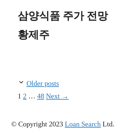
삼양식품 주가 전망
황제주
Older posts
Page
Page
Page
1
2
…
48
Next
→
© Copyright 2023
Loan Search
Ltd.