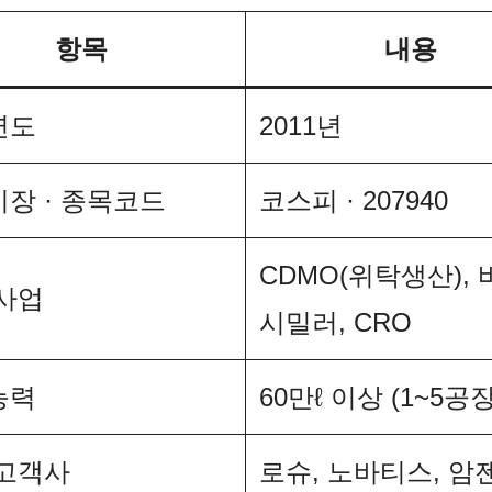
항목
내용
연도
2011년
장 · 종목코드
코스피 · 207940
CDMO(위탁생산),
사업
시밀러, CRO
능력
60만ℓ 이상 (1~5공장
 고객사
로슈, 노바티스, 암