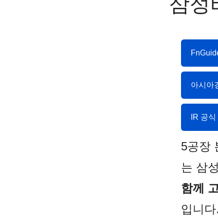
삼성
FnGu
아시아경
IR 공
5공장
는 삼성
함께 고
입니다