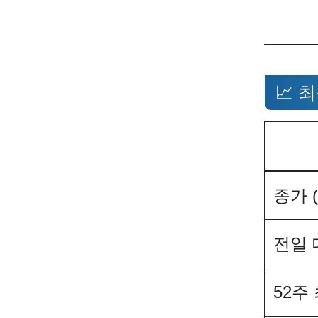
📈 
종가 (2
전일 
52주