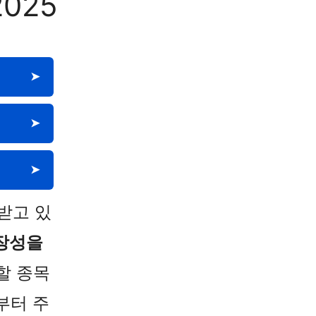
025
➤
➤
➤
받고 있
장성을
할 종목
부터 주