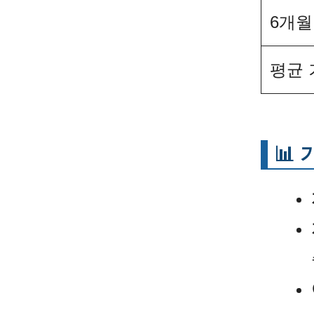
6개월
평균
📊