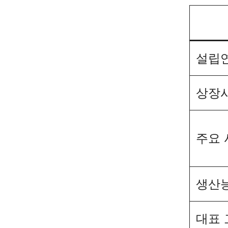
설립
상장시
주요 
생산
대표