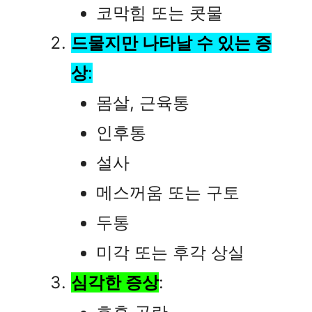
코막힘 또는 콧물
드물지만 나타날 수 있는 증
상
:
몸살, 근육통
인후통
설사
메스꺼움 또는 구토
두통
미각 또는 후각 상실
심각한 증상
: