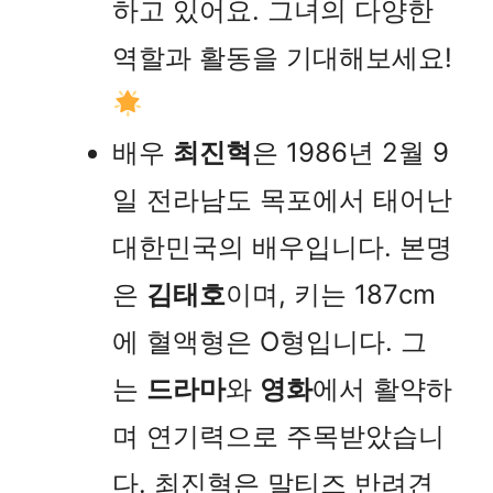
하고 있어요. 그녀의 다양한
역할과 활동을 기대해보세요!
배우
최진혁
은 1986년 2월 9
일 전라남도 목포에서 태어난
대한민국의 배우입니다. 본명
은
김태호
이며, 키는 187cm
에 혈액형은 O형입니다. 그
는
드라마
와
영화
에서 활약하
며 연기력으로 주목받았습니
다. 최진혁은 말티즈 반려견