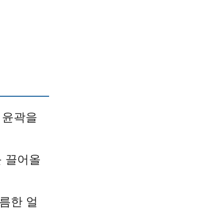
 윤곽을
를 끌어올
름한 얼