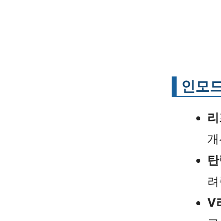
인모드
리
개
탄
려
V