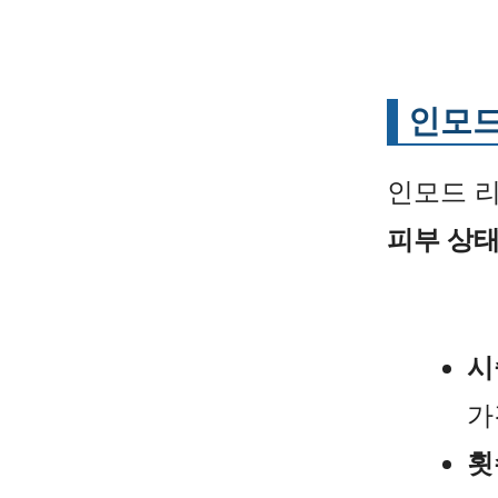
인모드
인모드 
피부 상
시
가
횟