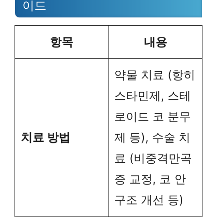
이드
항목
내용
약물 치료 (항히
스타민제, 스테
로이드 코 분무
치료 방법
제 등), 수술 치
료 (비중격만곡
증 교정, 코 안
구조 개선 등)