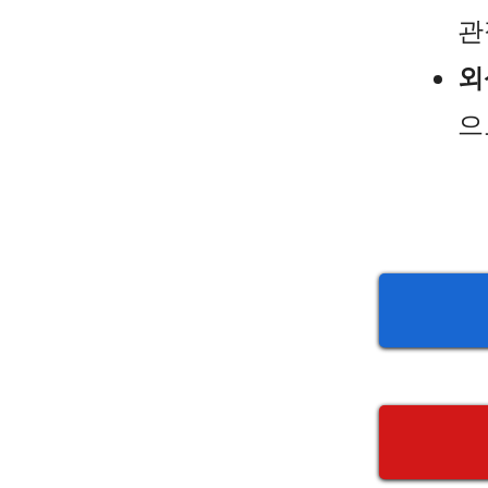
관
외
으