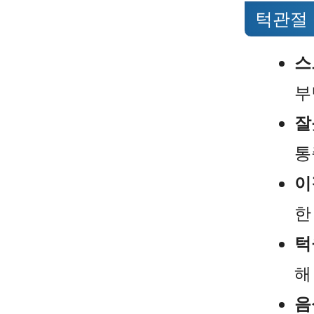
턱관절
스
부
잘
통
이
한
턱
해
음