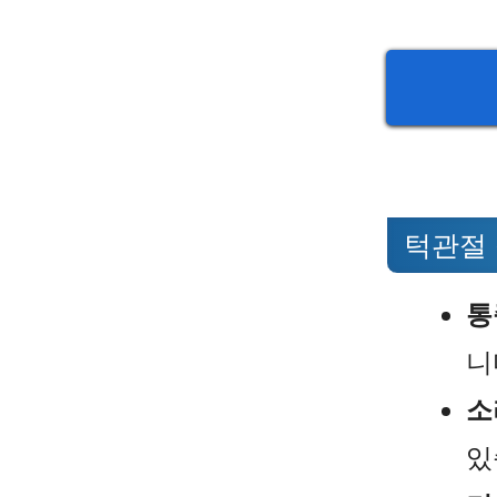
턱관절
통
니
소
있