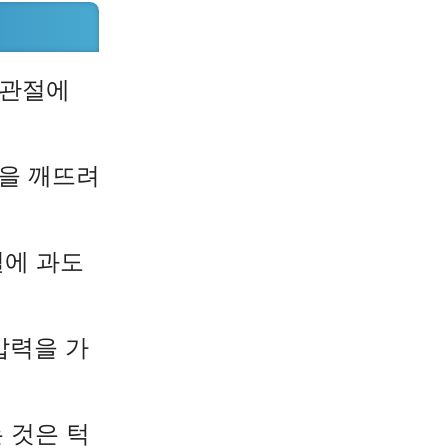
턱관절에
형을 깨뜨려
절에 과도
압력을 가
 것은 턱