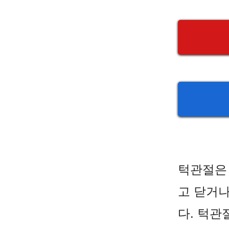
턱관절은
고 닫거나
다. 턱관