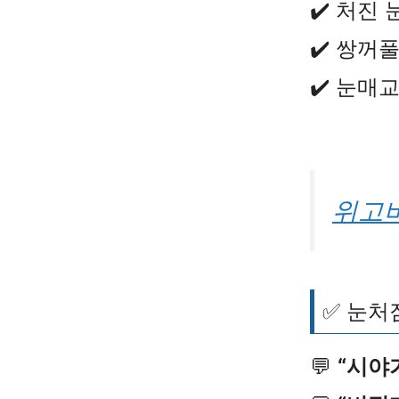
✔️ 처진
✔️ 쌍꺼
✔️ 눈매
위고비
✅ 눈처
💬
“시야