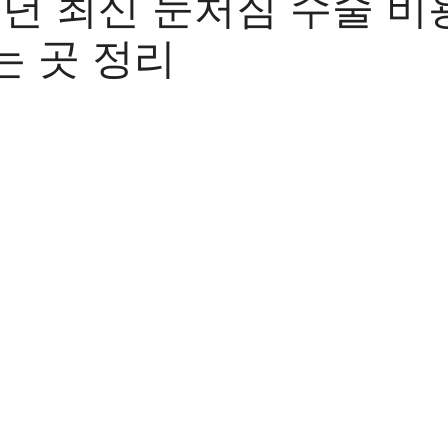
5년 최신 눈처짐 수술 비
는 곳 정리