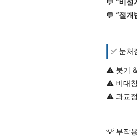
💬
“비절
💬
“절개
✅ 눈처
⚠️ 붓기 
⚠️ 비대
⚠️ 과교
💡 부작