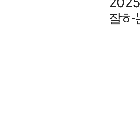
202
잘하