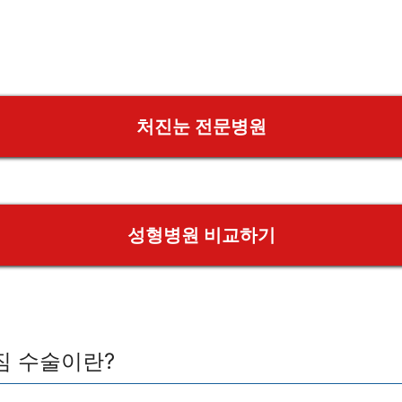
처진눈 전문병원
성형병원 비교하기
짐 수술이란?