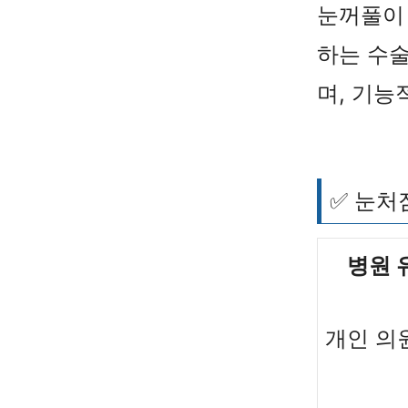
눈꺼풀이 
하는 수술
며, 기능
✅ 눈처짐
병원 
개인 의