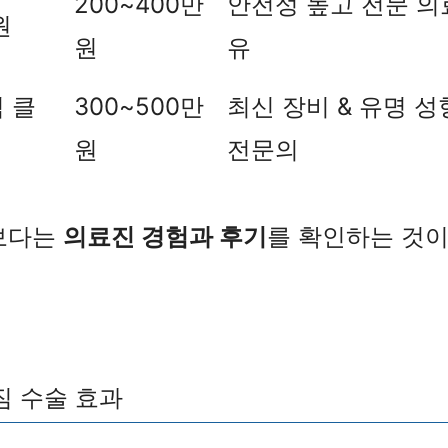
200~400만
안전성 높고 전문 의
원
원
유
 클
300~500만
최신 장비 & 유명 
원
전문의
용보다는
의료진 경험과 후기
를 확인하는 것이
짐 수술 효과