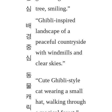
심
tree, smiling.”
“Ghibli-inspired
배
landscape of a
경
peaceful countryside
중
with windmills and
심
clear skies.”
동
“Cute Ghibli-style
물
cat wearing a small
캐
hat, walking through
릭