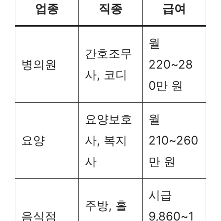
업종
직종
급여
월
간호조무
병의원
220~28
사, 코디
0만 원
요양보호
월
요양
사, 복지
210~260
사
만 원
시급
주방, 홀
음식점
9,860~1