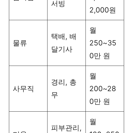
서빙
2,000원
월
택배, 배
물류
250~35
달기사
0만 원
월
경리, 총
사무직
200~28
무
0만 원
월
피부관리,