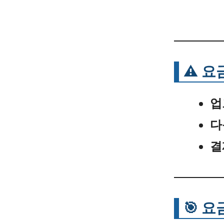
⚠️ 
업
다
결
🎯 