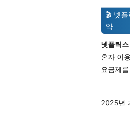
🎬 넷
약
넷플릭스
혼자 이용
요금제를
2025년