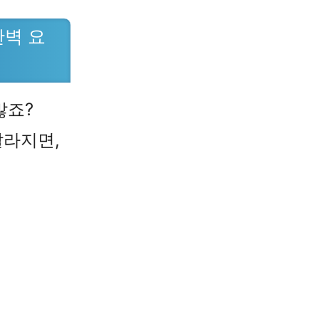
완벽 요
많죠?
달라지면,