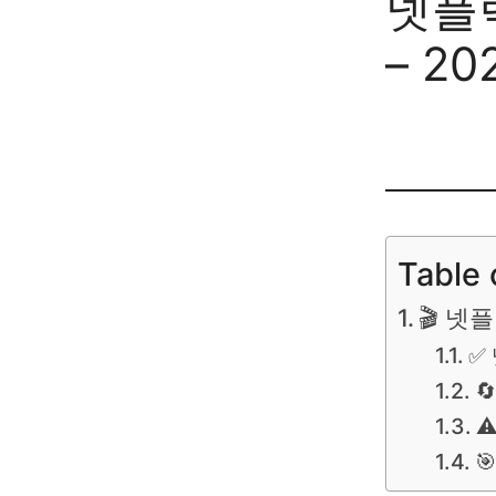
넷플
– 2
Table 
🎬 넷
✅

⚠
