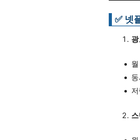
✅ 넷
광
월 
동
저
스