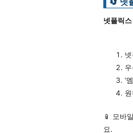
🔄 
넷플릭스
넷
우
‘
원
📱 모바
요.