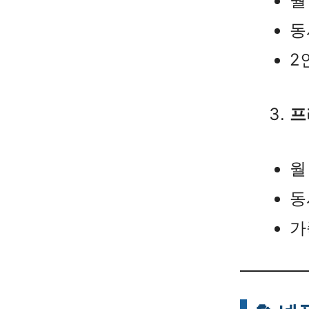
월 
동
2
프
월 
동
가