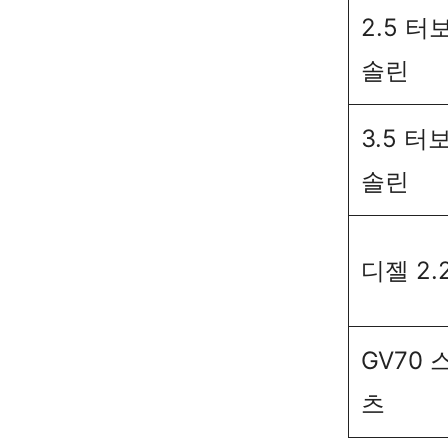
2.5 터
솔린
3.5 터
솔린
디젤 2.
GV70 
츠