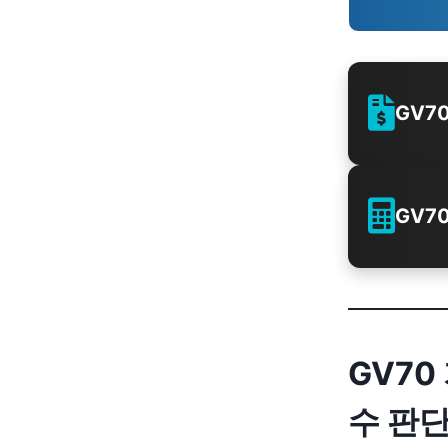
GV7
GV7
GV70
수 판