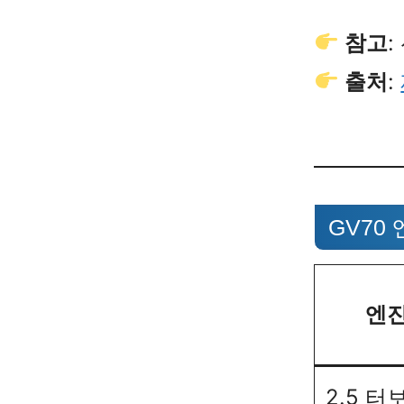
참고
:
출처
:
GV70
엔
2.5 터