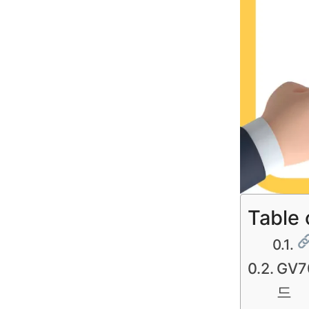
Table 
GV7
드