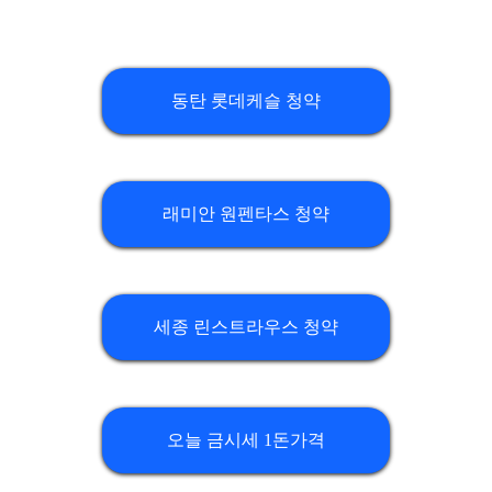
동탄 롯데케슬 청약
래미안 원펜타스 청약
세종 린스트라우스 청약
오늘 금시세 1돈가격